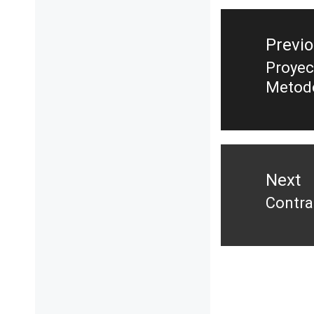
Previ
Proyec
Metodo
Next
Contra