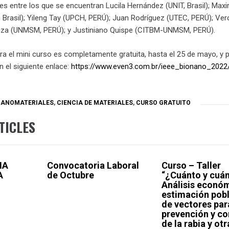
es entre los que se encuentran Lucila Hernández (UNIT, Brasil); Maxi
Brasil); Yileng Tay (UPCH, PERÚ); Juan Rodríguez (UTEC, PERÚ); Ver
nza (UNMSM, PERÚ); y Justiniano Quispe (CITBM-UNMSM, PERÚ).
ara el mini curso es completamente gratuita, hasta el 25 de mayo, y
en el siguiente enlace:
https://www.even3.com.br/ieee_bionano_2022
NANOMATERIALES
,
CIENCIA DE MATERIALES
,
CURSO GRATUITO
TICLES
MA
Convocatoria Laboral
Curso – Taller
A
de Octubre
“¿Cuánto y cuán
Análisis econó
estimación pob
de vectores par
prevención y co
de la rabia y otr