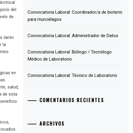
ectrical
picio del
Convocatoria Laboral: Coordinador/a de bioterio
avés de
para murciélagos
Convocatoria Laboral: Administrador de Datos
es tanto
 la
entes
Convocatoria Laboral: Biólogo / Tecnólogo
Médico de Laboratorio
gicas en
Convocatoria Laboral: Técnico de Laboratorio
las
te, salud,
ia de esta
COMENTARIOS RECIENTES
beneficio
icos,
ARCHIVOS
 tocados