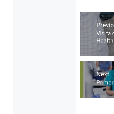
Previ
Visita 
Health
Next
Primer