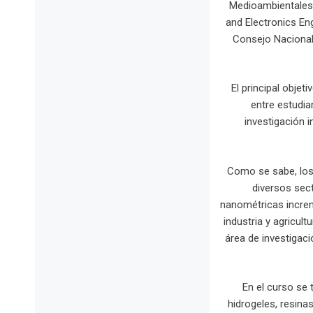
Medioambientales (
and Electronics En
Consejo Nacional
El principal objet
entre estudia
investigación i
Como se sabe, los
diversos sec
nanométricas incre
industria y agricult
área de investigaci
En el curso se
hidrogeles, resina