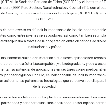
CITBM), la Sociedad Peruana de Física (SOPERFI) y el Institute of El
gineers (IEEE) Peru Section, Nanotechnology Council y R9; con el aus
 de Ciencia, Tecnología e Innovación Tecnológica (CONCYTEC), a tr
FONDECYT.
ivo de este evento es difundir la importancia de los bio-nanomaterial
ntes como entre jóvenes investigadores, así como también estimular
nterdisciplinaria a través de la cooperación entre científicos de difer
instituciones y países.
 bio-nanomateriales son materiales que tienen aplicaciones tecnoló
tores por su carácter biocompatible y/o biodegradable, y que a esca
mentan su potencial de aplicaciones en sectores como medioambien
ura, por citar algunos. Por ello, es indispensable difundir la importanc
ón así como las potenciales tecnologías que se deriven de ella para 
de la sociedad.
 tocarán temas tales como: Bioplásticos, nanomembranas, biocerám
s poliméricas y nanoparticulas funcionalizadas. Estos tópicos serán